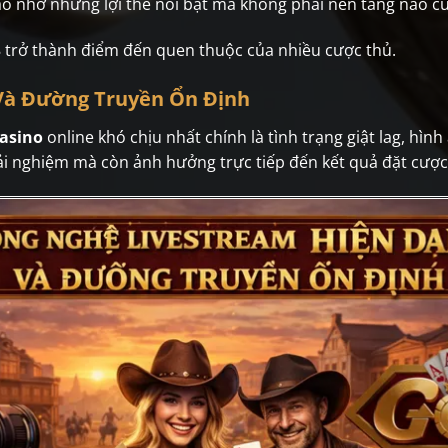
ảo nhờ những lợi thế nổi bật mà không phải nền tảng nào c
trở thành điểm đến quen thuộc của nhiều cược thủ.
 Và Đường Truyền Ổn Định
asino
online khó chịu nhất chính là tình trạng giật lag, h
ải nghiệm mà còn ảnh hưởng trực tiếp đến kết quả đặt cược