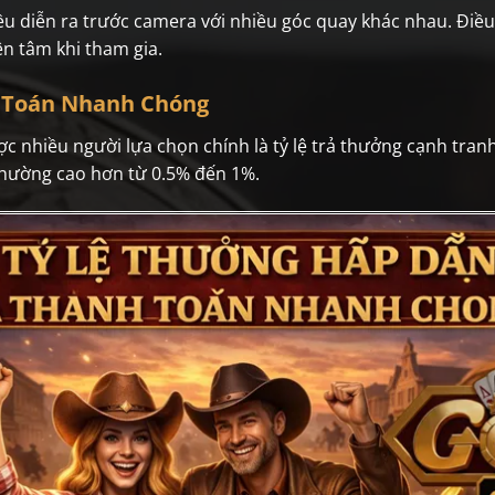
ều diễn ra trước camera với nhiều góc quay khác nhau. Điề
n tâm khi tham gia.
 Toán Nhanh Chóng
 nhiều người lựa chọn chính là tỷ lệ trả thưởng cạnh tran
hường cao hơn từ 0.5% đến 1%.