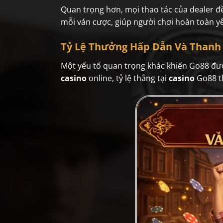
Quan trọng hơn, mọi thao tác của dealer đ
mỗi ván cược, giúp người chơi hoàn toàn yê
Tỷ Lệ Thưởng Hấp Dẫn Và Thanh
Một yếu tố quan trọng khác khiến Go88 được
casino
online, tỷ lệ thắng tại
casino
Go88 t