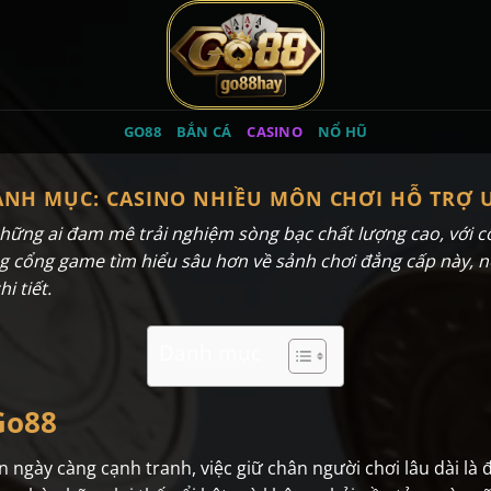
GO88
BẮN CÁ
CASINO
NỔ HŨ
ANH MỤC:
CASINO NHIỀU MÔN CHƠI HỖ TRỢ 
hững ai đam mê trải nghiệm sòng bạc chất lượng cao, với cô
ng cổng game tìm hiểu sâu hơn về sảnh chơi đẳng cấp này, 
i tiết.
Danh mục
Go88
n ngày càng cạnh tranh, việc giữ chân người chơi lâu dài là