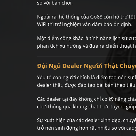
so với bàn chơi.
Ngoài ra, hệ thống của Go88 còn hỗ trợ tốt
WiFi thì trải nghiệm vẫn đảm bảo ổn định.
Một điểm cộng khác là tính năng lịch sử cư
phân tích xu hướng và đưa ra chiến thuật h
Đội Ngũ Dealer Người Thật Chuy
Yếu tố con người chính là điểm tạo nên sự 
dealer thật, được đào tạo bài bản theo tiê
Các dealer tại đây không chỉ có kỹ năng ch
chơi thông qua khung chat trực tuyến, giúp
Sự xuất hiện của các dealer xinh đẹp, chu
trở nên sinh động hơn rất nhiều so với cá