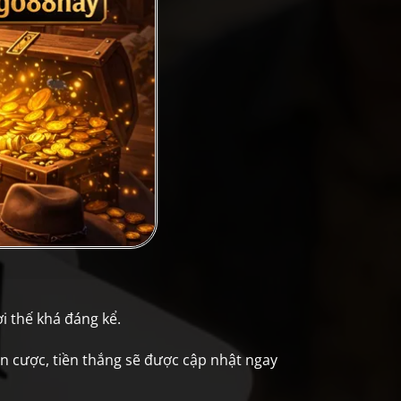
i thế khá đáng kể.
án cược, tiền thắng sẽ được cập nhật ngay