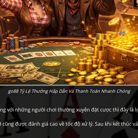
go88 Tỷ Lệ Thưởng Hấp Dẫn Và Thanh Toán Nhanh Chóng
g với những người chơi thường xuyên đặt cược thì đây là lợ
 cũng được đánh giá cao về tốc độ xử lý. Sau khi kết thúc v