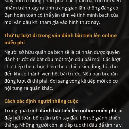
Máy tính tự động phân phát các quân bài cho hội viên
nhằm tránh xảy ra tình trạng gian lận không đáng có.
Bạn hoàn toàn có thể yên tâm về tính minh bạch của
mọi ván đấu khi tham gia vào hình thức này.
Thứ tự lượt đi trong ván đánh bài tiến lên online
miễn phí
Người sở hữu quân ba bích sẽ là cá nhân được quyền
đánh trước để bắt đầu một trận đấu bài mới. Các lượt
chơi tiếp theo thực hiện theo chiều kim đồng hồ cho
đến khi có thành viên hết bài trước. Nếu bạn bị chặn
đứng lượt đi thì phải đợi sang vòng kế tiếp mới có cơ
hội tung ra quân khác.
Cách xác định người thắng cuộc
Trong quá trình
đánh bài tiến lên online miễn phí
, ai
đẩy hết toàn bộ quân trên tay đầu tiên sẽ giành chiến
thắng. Những người còn lại tiếp tục thi đấu để tìm ra vị