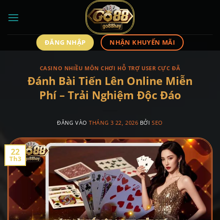
Bỏ
qua
nội
dung
ĐĂNG NHẬP
NHẬN KHUYẾN MÃI
CASINO NHIỀU MÔN CHƠI HỖ TRỢ USER CỰC ĐÃ
Đánh Bài Tiến Lên Online Miễn
Phí – Trải Nghiệm Độc Đáo
ĐĂNG VÀO
THÁNG 3 22, 2026
BỞI
SEO
22
Th3