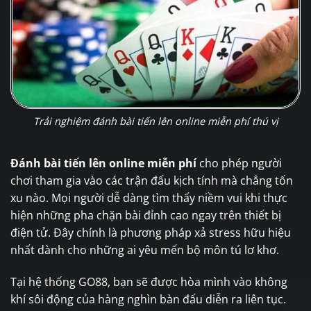
Trải nghiệm đánh bài tiến lên online miễn phí thú vị
Đánh bài tiến lên online miễn phí
cho phép người
chơi tham gia vào các trận đấu kịch tính mà chẳng tốn
xu nào. Mọi người dễ dàng tìm thấy niềm vui khi thực
hiện những pha chặn bài đỉnh cao ngay trên thiết bị
điện tử. Đây chính là phương pháp xả stress hữu hiệu
nhất dành cho những ai yêu mến bộ môn tú lơ khơ.
Tại hệ thống GO88, bạn sẽ được hòa mình vào không
khí sôi động của hàng nghìn bàn đấu diễn ra liên tục.