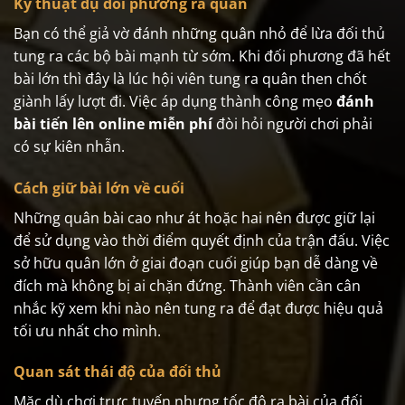
Kỹ thuật dụ đối phương ra quân
Bạn có thể giả vờ đánh những quân nhỏ để lừa đối thủ
tung ra các bộ bài mạnh từ sớm. Khi đối phương đã hết
bài lớn thì đây là lúc hội viên tung ra quân then chốt
giành lấy lượt đi. Việc áp dụng thành công mẹo
đánh
bài tiến lên online miễn phí
đòi hỏi người chơi phải
có sự kiên nhẫn.
Cách giữ bài lớn về cuối
Những quân bài cao như át hoặc hai nên được giữ lại
để sử dụng vào thời điểm quyết định của trận đấu. Việc
sở hữu quân lớn ở giai đoạn cuối giúp bạn dễ dàng về
đích mà không bị ai chặn đứng. Thành viên cần cân
nhắc kỹ xem khi nào nên tung ra để đạt được hiệu quả
tối ưu nhất cho mình.
Quan sát thái độ của đối thủ
Mặc dù chơi trực tuyến nhưng tốc độ ra bài của đối