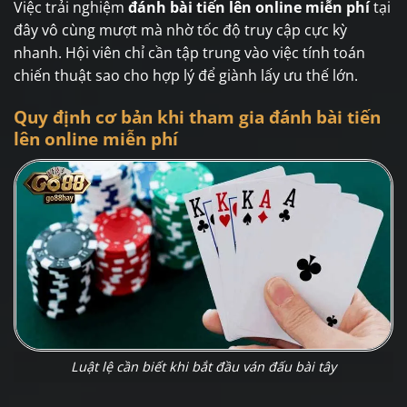
Việc trải nghiệm
đánh bài tiến lên online miễn phí
tại
đây vô cùng mượt mà nhờ tốc độ truy cập cực kỳ
nhanh. Hội viên chỉ cần tập trung vào việc tính toán
chiến thuật sao cho hợp lý để giành lấy ưu thế lớn.
Quy định cơ bản khi tham gia đánh bài tiến
lên online miễn phí
Luật lệ cần biết khi bắt đầu ván đấu bài tây