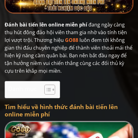
Đánh bài tiến lên online miễn phí
đang ngày càng
thu hút đông đảo hội viên tham gia nhờ vào tính tiện
lợi vượt trội. Thương hiệu
GO88
luôn đem tới không
gian thi đấu chuyên nghiệp để thành viên thoải mái thể
hiện kỹ năng cầm quân bài. Bạn nên bắt đầu ngay để
tận hưởng niềm vui chiến thắng cùng các đối thủ kỳ
cựu trên khắp mọi miền.
Danh mục
Tìm hiểu về hình thức đánh bài tiến lên
online miễn phí